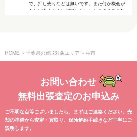
で、押し売りなどは無いです。また何か機会が
あれば中山さんに相談したいとそう思えるご対
応でした。
川原希林
a year ago
気持ちよくお取引できまし
た！とても助かりました！
HOME
千葉県の買取対象エリア
柏市
中村みゆき
a year ago
この度は大変お世話になりあ
お問い合わせ
りがとうございました！スケジュールがものす
ごくタイトでしたが、年末の忙しい時期にも関
無料出張査定のお申込み
わらず、こちらの都合にあわせていただき、と
ても助かりました。問い合わせから査定、引き
取りの時まで親切丁寧、説明も分かりやすく、
ご不明な点等ございましたら、まずはご連絡ください。売
安心してお願いすることができました。長い間
却の準備から
査定・買取り、保険解約手続きなど丁寧にご
乗ってだいぶ古くなった車、でも私としては愛
説明します。
着のある大事な車でしたので、社長さんのよう