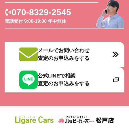
な方にお願いできて良かったです！もちろん買
取価格も納得でした！ありがとうございまし
070-8329-2545
た！
電話受付 9:00-19:00 年中無休
Takahide Momozono
a year ago
気さくな店長。アフターフォ
ローもきめ細かく快く対応してくれます。まさ
メールでお問い合わせ
しくオススメ出来る車屋さんです！
査定のお申込みをする
Rina Tachikawa
a year ago
モータで依頼し3社の中で1番
公式LINEで相談
高値で買取して頂き引き取り日も納車日に合わ
査定のお申込みをする
せディーラーまで来て頂きましてとても助かり
ました。何より安心してやり取りができたこと
も決め手にもなりました。今後も買い替えがあ
った時はまたお世話になりたいと思いました。
ありがとうございました（๑⃙⃘ˊ꒳​ˋ๑⃙⃘）ᵗᑋᵃᐢᵏ ᵞᵒᵘ 
¨̮