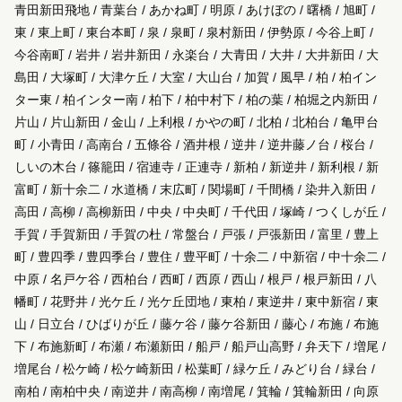
青田新田飛地 / 青葉台 / あかね町 / 明原 / あけぼの / 曙橋 / 旭町 /
東 / 東上町 / 東台本町 / 泉 / 泉町 / 泉村新田 / 伊勢原 / 今谷上町 /
今谷南町 / 岩井 / 岩井新田 / 永楽台 / 大青田 / 大井 / 大井新田 / 大
島田 / 大塚町 / 大津ケ丘 / 大室 / 大山台 / 加賀 / 風早 / 柏 / 柏イン
ター東 / 柏インター南 / 柏下 / 柏中村下 / 柏の葉 / 柏堀之内新田 /
片山 / 片山新田 / 金山 / 上利根 / かやの町 / 北柏 / 北柏台 / 亀甲台
町 / 小青田 / 高南台 / 五條谷 / 酒井根 / 逆井 / 逆井藤ノ台 / 桜台 /
しいの木台 / 篠籠田 / 宿連寺 / 正連寺 / 新柏 / 新逆井 / 新利根 / 新
富町 / 新十余二 / 水道橋 / 末広町 / 関場町 / 千間橋 / 染井入新田 /
高田 / 高柳 / 高柳新田 / 中央 / 中央町 / 千代田 / 塚崎 / つくしが丘 /
手賀 / 手賀新田 / 手賀の杜 / 常盤台 / 戸張 / 戸張新田 / 富里 / 豊上
町 / 豊四季 / 豊四季台 / 豊住 / 豊平町 / 十余二 / 中新宿 / 中十余二 /
中原 / 名戸ケ谷 / 西柏台 / 西町 / 西原 / 西山 / 根戸 / 根戸新田 / 八
幡町 / 花野井 / 光ケ丘 / 光ケ丘団地 / 東柏 / 東逆井 / 東中新宿 / 東
山 / 日立台 / ひばりが丘 / 藤ケ谷 / 藤ケ谷新田 / 藤心 / 布施 / 布施
下 / 布施新町 / 布瀬 / 布瀬新田 / 船戸 / 船戸山高野 / 弁天下 / 増尾 /
増尾台 / 松ケ崎 / 松ケ崎新田 / 松葉町 / 緑ケ丘 / みどり台 / 緑台 /
南柏 / 南柏中央 / 南逆井 / 南高柳 / 南増尾 / 箕輪 / 箕輪新田 / 向原