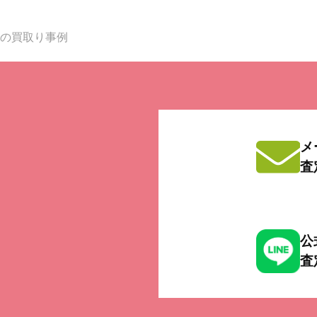
年式の買取り事例
メ
査
公
査