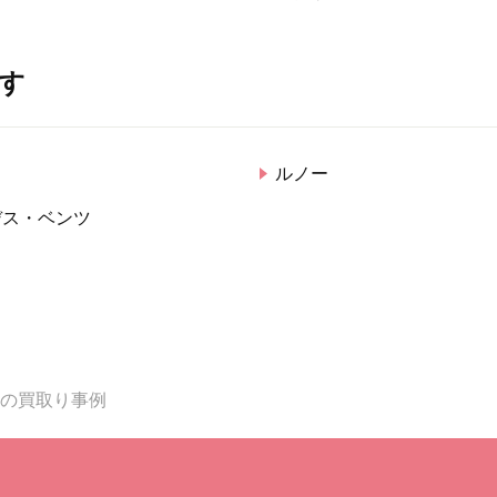
す
ド
ルノー
デス・ベンツ
年式の買取り事例