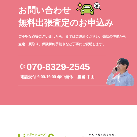
お問い合わせ
無料出張査定のお申込み
ご不明な点等ございましたら、まずはご連絡ください。売却の準備から
査定・買取り、保険解約手続きなど丁寧にご説明します。
070-8329-2545
電話受付 9:00-19:00 年中無休
担当 中山