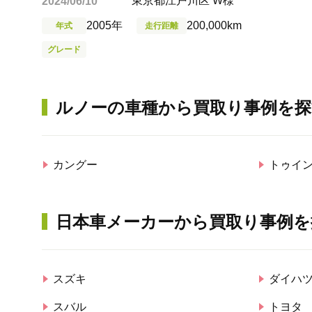
東京都江戸川区 W様
2024/06/10
2005年
200,000km
年式
走行距離
グレード
ルノー
の車種から買取り事例を探
カングー
トゥイ
日本車メーカーから買取り事例を
スズキ
ダイハ
スバル
トヨタ