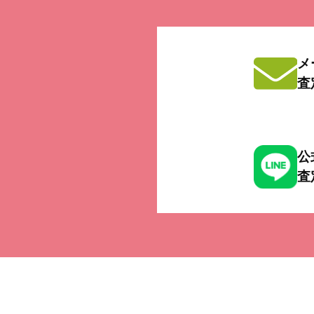
メ
査
公
査