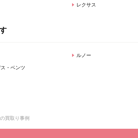
レクサス
す
ド
ルノー
デス・ベンツ
年式の買取り事例