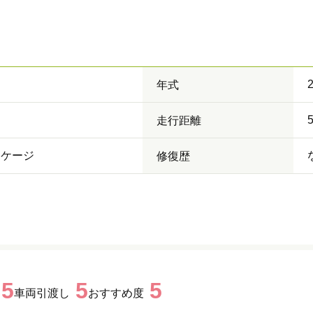
年式
走行距離
ッケージ
修復歴
5
5
5
車両引渡し
おすすめ度